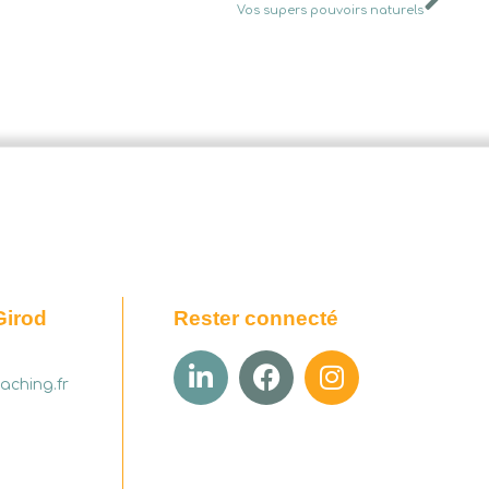
Vos supers pouvoirs naturels
Girod
Rester connecté
aching.fr