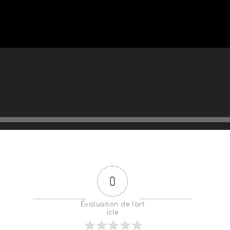
0
Évaluation de l'art
icle