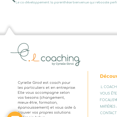
.L coaching
Accompagnement sensible sur mesure
Découv
Cyrielle Girod est coach pour
.L COACH
les particuliers et en entreprise.
Elle vous accompagne selon
VOUS ÊT
vos besoins (changement,
FOCALISY
mieux-être, formation,
MATIÈRES 
épanouissement) et vous aide à
trouver vos propres solutions.
CONTACT