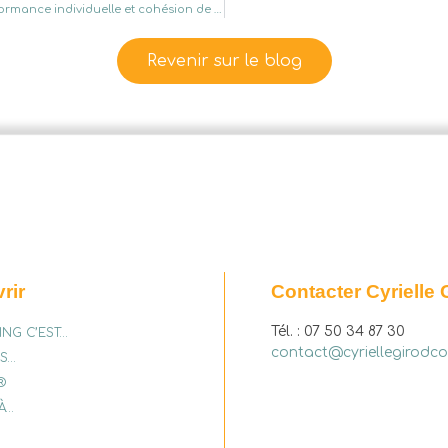
Le co-développement: la parenthèse bienvenue qui rebooste performance individuelle et cohésion de groupe
Revenir sur le blog
rir
Contacter Cyrielle 
Tél. : 07 50 34 87 30
ING C’EST…
contact@cyriellegirodco
ES…
®
À…